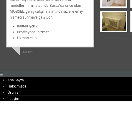
modellerinin imalatında Bursa'da öncü olan
MOBSEL, geniş çalışma alanında sizlere en iyi
hizmeti sunmaya çalışıyor.
Kaliteli işçilik
Profesyonel hizmet
Uzman ekip
MOBSEL
Ana Sayfa
Hakkımızda
Ürünler
Antre Mobilyaları
İletişim
Banyo Mobilyaları
Büfeler
Genç Odaları
Giysi Odaları
Kapılar