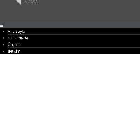
MOBSEL
Ana Sayfa
Hakkımızda
Ürünler
Antre Mobilyaları
İletişim
Banyo Mobilyaları
Büfeler
Genç Odaları
Giysi Odaları
Kapılar
Merdivenler
Mutfak Mobilyaları
Ofis Mobilyaları
Seperatörler
TV Üniteleri
Yatak Odaları
Yemek Odası