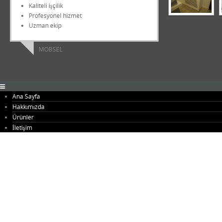
Kaliteli işçilik
Profesyonel hizmet
Uzman ekip
MOBSEL
Ana Sayfa
Hakkımızda
Ürünler
Antre Mobilyaları
İletişim
Banyo Mobilyaları
Büfeler
Genç Odaları
Giysi Odaları
Kapılar
Merdivenler
Mutfak Mobilyaları
Ofis Mobilyaları
Seperatörler