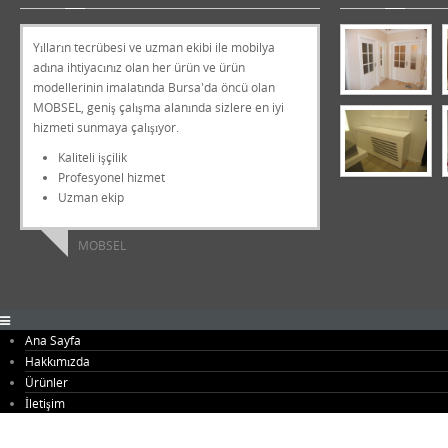
Yılların tecrübesi ve uzman ekibi ile mobilya
adına ihtiyacınız olan her ürün ve ürün
modellerinin imalatında Bursa'da öncü olan
MOBSEL, geniş çalışma alanında sizlere en iyi
hizmeti sunmaya çalışıyor.
Kaliteli işçilik
Profesyonel hizmet
Uzman ekip
MOBSEL
Ana Sayfa
Hakkımızda
Ürünler
Antre Mobilyaları
İletişim
Banyo Mobilyaları
Büfeler